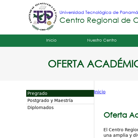
Universidad Tecnológica de Panam
Centro Regional de Ch
Tropical
Inicio
Nuestro Centro
Menu
OFERTA ACADÉMI
Principal
Inicio
Pregrado
Usted
Postgrado y Maestría
Diplomados
está
Oferta A
aquí
El Centro Regio
una amplia y di