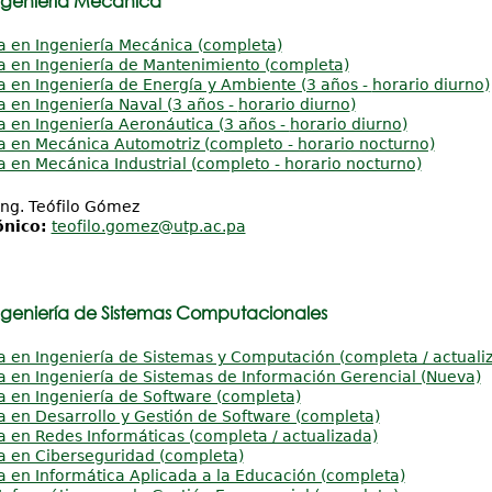
ngeniería Mecánica
a en Ingeniería Mecánica (completa)
a en Ingeniería de Mantenimiento (completa)
a en Ingeniería de Energía y Ambiente (3 años -
horario diurno
)
a en Ingeniería Naval (3 años -
horario diurno
)
a en Ingeniería Aeronáutica (3 años -
horario diurno
)
a en Mecánica Automotriz (completo - horario nocturno)
a en Mecánica Industrial (completo - horario nocturno)
ng. Teófilo Gómez
ónico:
teofilo.gomez@utp.ac.pa
ngeniería de Sistemas Computacionales
a en Ingeniería de Sistemas y Computación (completa / actuali
a en Ingeniería de Sistemas de Información Gerencial (Nueva)
a en Ingeniería de Software (completa)
a en Desarrollo y Gestión de Software (completa)
a en Redes Informáticas (completa / actualizada)
a en Ciberseguridad (completa)
a en Informática Aplicada a la Educación (completa)