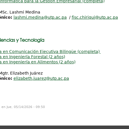
Informática para la Gestión Empresarial (completa)
Sc. Lashmi Medina
ónico:
lashmi.medina@utp.ac.pa
/
fisc.chiriqui@utp.ac.pa
iencias y Tecnología
a en Comunicación Ejecutiva Bilingüe (completa)
a en Ingeniería Forestal (2 años)
a en Ingeniería en Alimentos (2 años)
gtr. Elizabeth Juárez
ónico:
elizabeth.juarez@utp.ac.pa
n en Jue, 05/14/2026 - 09:50