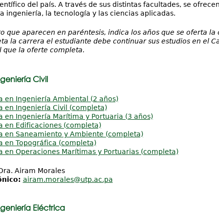
entífico del país. A través de sus distintas facultades, se ofrec
a ingeniería, la tecnología y las ciencias aplicadas.
o que aparecen en paréntesis, indica los años que se oferta la 
ta la carrera el estudiante debe continuar sus estudios en el C
 que la oferte completa.
eniería Civil
a en Ingeniería Ambiental (2 años)
a en Ingeniería Civil (completa)
a en Ingeniería Marítima y Portuaria (3 años)
a en Edificaciones (completa)
ra en Saneamiento y Ambiente (completa)
a en Topográfica (completa)
a en Operaciones Marítimas y Portuarias (completa)
ra. Airam Morales
ónico:
airam.morales@utp.ac.pa
geniería Eléctrica