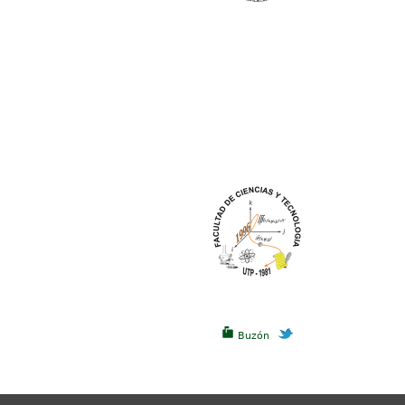
Buzón