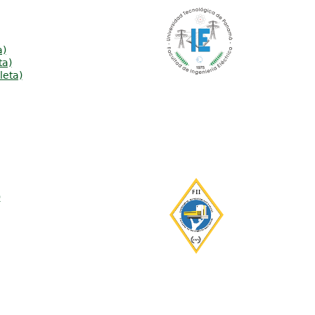
a)
ta)
leta)
)