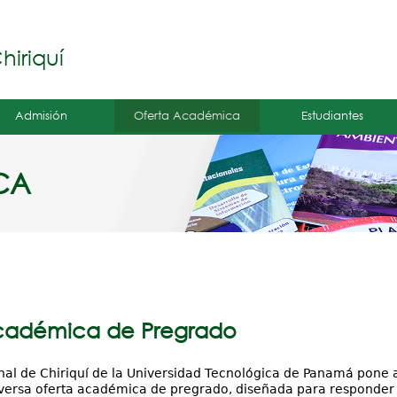
Jump to navigation
á
iriquí
Admisión
Oferta Académica
Estudiantes
CA
cadémica de Pregrado
nal de Chiriquí de la Universidad Tecnológica de Panamá pone a
versa oferta académica de pregrado, diseñada para responder 