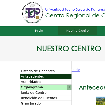
Universidad Tecnológica de Panam
Centro Regional de Ch
Tropical
Inicio
Nuestro Centro
Menu
NUESTRO CENTRO
Principal
Inicio
Listado de Docentes
Usted
Antecedentes
Autoridades
está
Anteced
Organigrama
aquí
Junta de Centro
Rendición de Cuentas
Gran Jurado