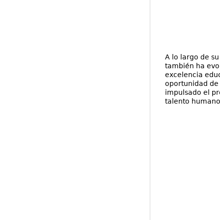
A lo largo de su
también ha evol
excelencia educ
oportunidad de 
impulsado el pr
talento humano y