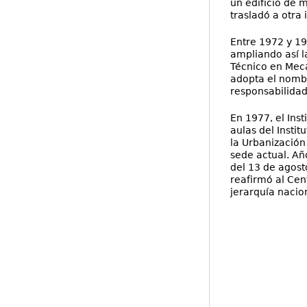
un edificio de 
trasladó a otra 
Entre 1972 y 19
ampliando así l
Técnico en Mecá
adopta el nombre
responsabilidad
En 1977, el Ins
aulas del Instit
la Urbanización
sede actual. Añ
del 13 de agost
reafirmó al Cen
jerarquía nacio