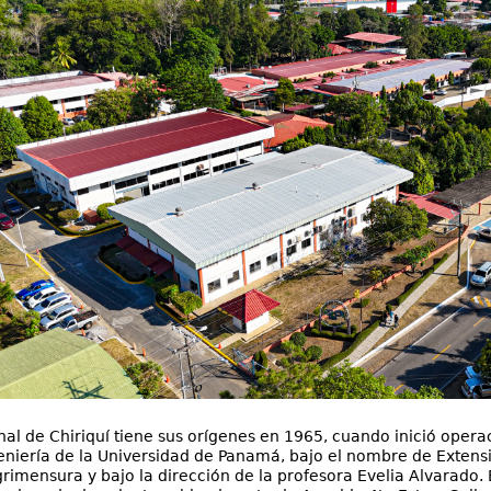
nal de Chiriquí tiene sus orígenes en 1965, cuando inició opera
eniería de la Universidad de Panamá, bajo el nombre de Extens
grimensura y bajo la dirección de la profesora Evelia Alvarado.