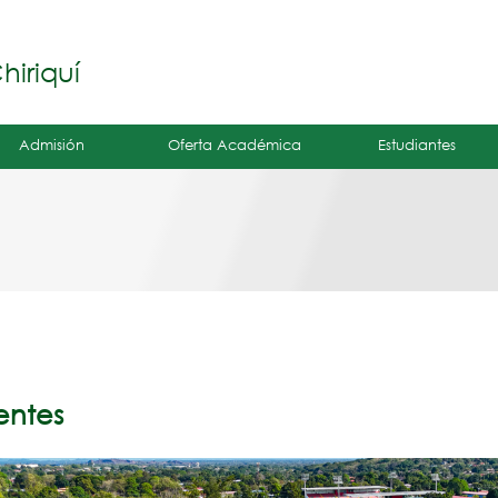
Jump to navigation
á
iriquí
Admisión
Oferta Académica
Estudiantes
entes