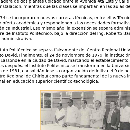
madera de dos plantas ubicado entre la Avenida 4ta Este y Calle 
instalación, mientras que las clases se impartían en las aulas d
74 se incorporaron nuevas carreras técnicas, entre ellas Técnic
a oferta académica y respondiendo a las necesidades formativa
nica Industrial. Ese mismo año, la extensión se separa admini
 de Instituto Politécnico, bajo la dirección del Ing. Roberto Ba
 administrativa.
tituto Politécnico se separa físicamente del Centro Regional Uni
uto David. Finalmente, el 24 de noviembre de 1979, la institució
 Lassonde en la ciudad de David, marcando el establecimiento d
os después, el Instituto Politécnico se transforma en la Unive
o de 1981, consolidándose su organización definitiva el 9 de oc
tro Regional de Chiriquí como parte fundamental de la nueva i
nal en educación superior científico-tecnológica.