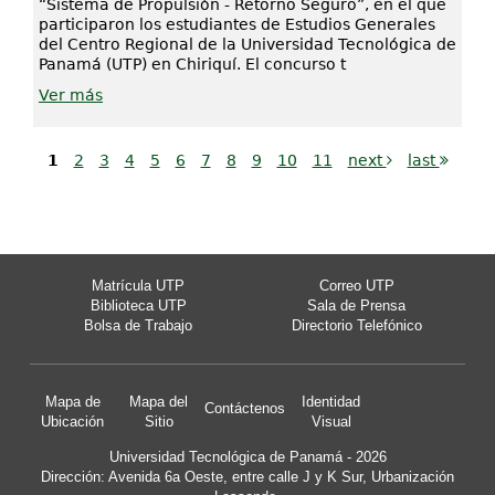
“Sistema de Propulsión - Retorno Seguro”, en el que
participaron los estudiantes de Estudios Generales
del Centro Regional de la Universidad Tecnológica de
Panamá (UTP) en Chiriquí. El concurso t
Ver más
1
2
3
4
5
6
7
8
9
10
11
next
last
Matrícula UTP
Correo UTP
Biblioteca UTP
Sala de Prensa
Bolsa de Trabajo
Directorio Telefónico
Mapa de
Mapa del
Identidad
Contáctenos
Ubicación
Sitio
Visual
Universidad Tecnológica de Panamá - 2026
Dirección: Avenida 6a Oeste, entre calle J y K Sur, Urbanización