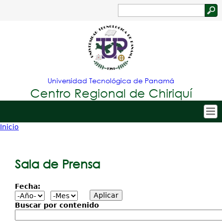
Jump to navigation
Buscar
Formulario
de
búsqueda
Universidad Tecnológica de Panamá
Centro Regional de Chiriquí
Inicio
Tropical
Inicio
Usted
Menu
Nuestro Centro
está
Sala de Prensa
Principal
Admisión
aquí
Fecha:
Oferta Académica
Estudiantes
Buscar por contenido