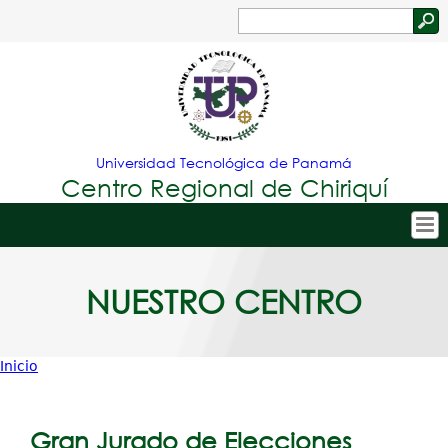
Jump to navigation
Buscar
Formulario
de
búsqueda
Universidad Tecnológica de Panamá
Centro Regional de Chiriquí
Tropical
Inicio
NUESTRO CENTRO
Menu
Nuestro Centro
Principal
Admisión
Inicio
Oferta Académica
Usted
Estudiantes
está
Gran Jurado de Elecciones