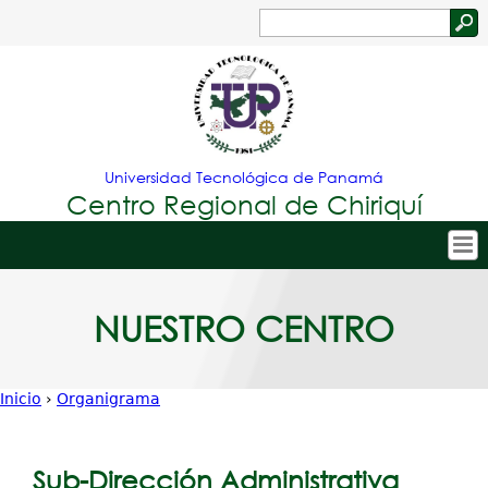
Jump to navigation
Buscar
Formulario
de
búsqueda
Universidad Tecnológica de Panamá
Centro Regional de Chiriquí
Tropical
Inicio
NUESTRO CENTRO
Menu
Nuestro Centro
Principal
Admisión
Inicio
›
Organigrama
Oferta Académica
Usted
Estudiantes
está
Sub-Dirección Administrativa