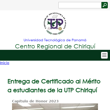
Jump to navigation
Buscar
Formulario
de
búsqueda
Universidad Tecnológica de Panamá
Centro Regional de Chiriquí
Inicio
Tropical
Inicio
Usted
Menu
Nuestro Centro
está
Entrega de Certificado al Mérito
Principal
Admisión
aquí
a estudiantes de la UTP Chiriquí
Oferta Académica
Capítulo de Honor 2023
Estudiantes